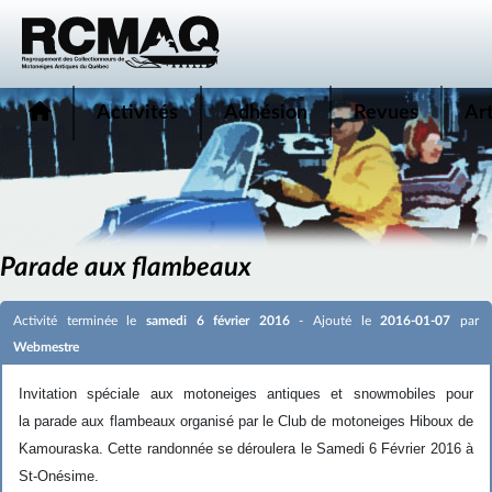
Activités
Adhésion
Revues
Art
Parade aux flambeaux
Activité terminée le
samedi 6 février 2016
- Ajouté le
2016-01-07
par
Webmestre
Invitation spéciale
aux motoneiges antiques et snowmobiles pour
la
parade aux flambeaux
organisé par le Club de motoneiges Hiboux de
Kamouraska. Cette randonnée se déroulera le
Samedi 6 Février 2016
à
St-Onésime
.