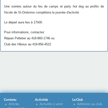
Une soirées autour du feu de camps et party hot dog au profits de
l'école de St-Onésime complètera la journée d'activité.
Le départ aura lieu à
17h00
.
Pour informations, contactez
Réjean Pelletier
au
418-860-1746
ou
Club des Hiboux
au
418-856-4522
Contenu
Activités
Le Club
Articles
Activités à venir
Adhésion au club