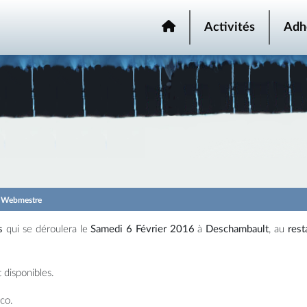
Activités
Adh
r
Webmestre
s
qui se déroulera le
Samedi 6 Février 2016
à
Deschambault
, au
rest
 disponibles.
sco.