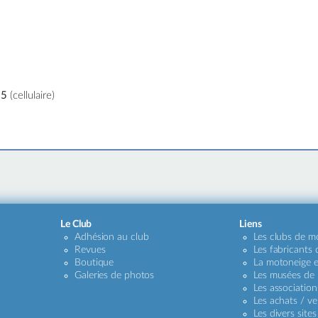
55
(cellulaire)
Le Club
Liens
Adhésion au club
Les clubs de m
Revues
Les fabricants
Boutique
La motoneige e
Galeries de photos
Les musées de
Les association
Les achats / ve
Les divers sites