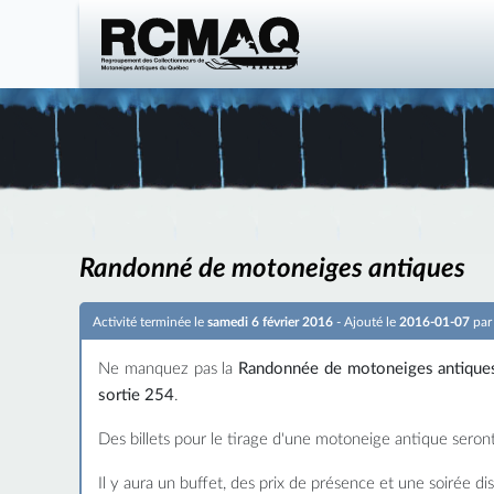
Randonné de motoneiges antiques
Activité terminée le
samedi 6 février 2016
- Ajouté le
2016-01-07
pa
Ne manquez pas la
Randonnée de motoneiges antique
sortie 254
.
Des billets pour le tirage d'une motoneige antique seront
Il y aura un buffet, des prix de présence et une soirée di