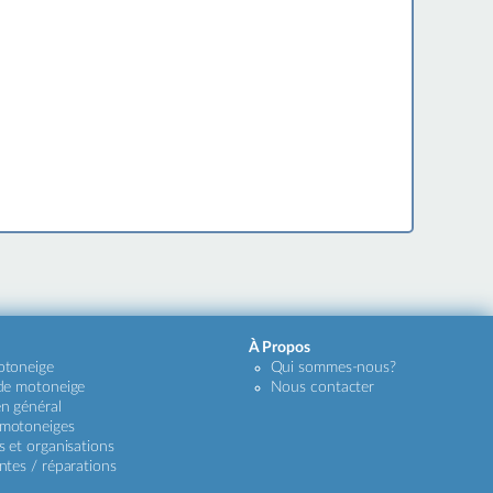
À Propos
otoneige
Qui sommes-nous?
 de motoneige
Nous contacter
n général
 motoneiges
s et organisations
ntes / réparations