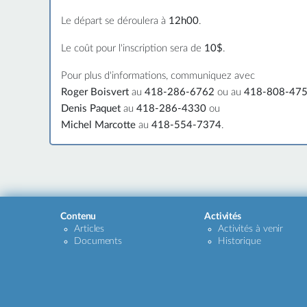
Le départ se déroulera à
12h00
.
Le coût pour l'inscription sera de
10$
.
Pour plus d'informations, communiquez avec
Roger Boisvert
au
418-286-6762
ou au
418-808-47
Denis Paquet
au
418-286-4330
ou
Michel Marcotte
au
418-554-7374
.
Contenu
Activités
Articles
Activités à venir
Documents
Historique