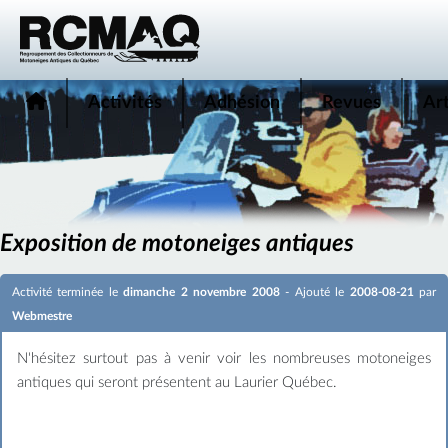
Activités
Adhésion
Revues
Art
Exposition de motoneiges antiques
Activité terminée le
dimanche 2 novembre 2008
- Ajouté le
2008-08-21
par
Webmestre
N'hésitez surtout pas à venir voir les nombreuses motoneiges
antiques qui seront présentent au Laurier Québec.